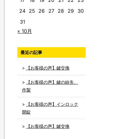
17
18
19
20
21
22
23
24
25
26
27
28
29
30
31
« 10月
最近の記事
【お客様の声】鍵交換
【お客様の声】鍵の紛失、
作製
【お客様の声】インロック
開錠
【お客様の声】鍵交換